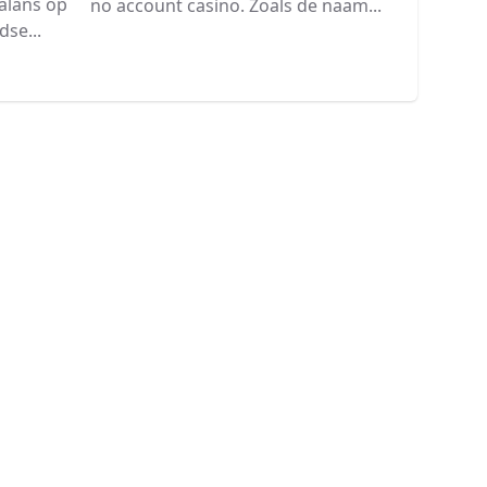
alans op
no account casino. Zoals de naam...
se...