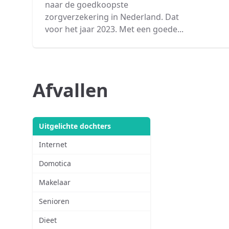
naar de goedkoopste
zorgverzekering in Nederland. Dat
voor het jaar 2023. Met een goede...
Afvallen
Uitgelichte dochters
Internet
Domotica
Makelaar
Senioren
Dieet